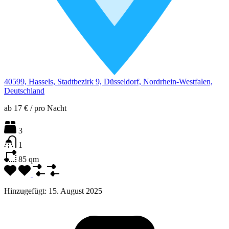
40599, Hassels, Stadtbezirk 9, Düsseldorf, Nordrhein-Westfalen,
Deutschland
ab
17 €
/
pro Nacht
3
1
85
qm
Hinzugefügt:
15. August 2025