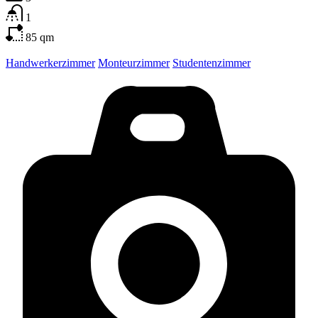
1
85
qm
Handwerkerzimmer
Monteurzimmer
Studentenzimmer