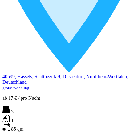
40599, Hassels, Stadtbezirk 9, Düsseldorf, Nordrhein-Westfalen,
Deutschland
große Wohnung
ab
17 €
/
pro Nacht
3
1
85
qm