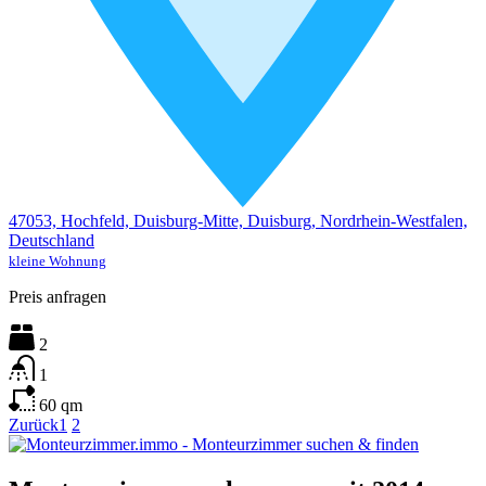
47053, Hochfeld, Duisburg-Mitte, Duisburg, Nordrhein-Westfalen,
Deutschland
kleine Wohnung
Preis anfragen
2
1
60
qm
Zurück
1
2